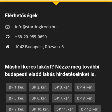
Elérhetőségek
info@startingiroda.hu
+36-20-989-0690
1042 Budapest, Rózsa u. 6.
Máshol keres lakást? Nézze meg további
budapesti eladó lakás hirdetéseinket is.
BP 1. ker.
BP 2. ker.
BP 3. ker.
BP 4. ker.
BP 5. ker.
BP 6. ker.
BP 7. ker.
BP 8. ker.
BP 9. ker.
BP 10. ker.
BP 11. ker.
BP 12. ker.